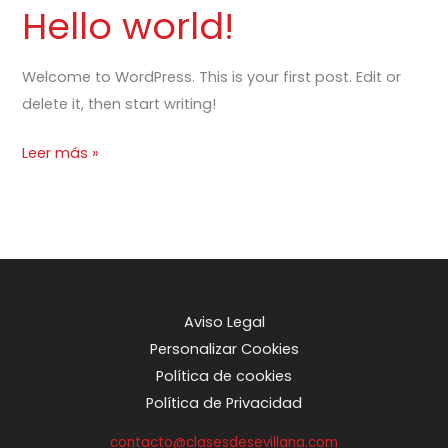
Hello world!
Welcome to WordPress. This is your first post. Edit or
delete it, then start writing!
Hello
Leer más »
world!
Aviso Legal
Personalizar Cookies
Política de cookies
Política de Privacidad
contacto@clasesdesevillana.com